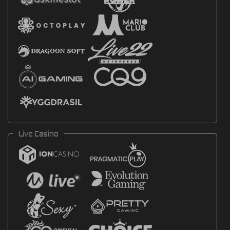
Live Casino