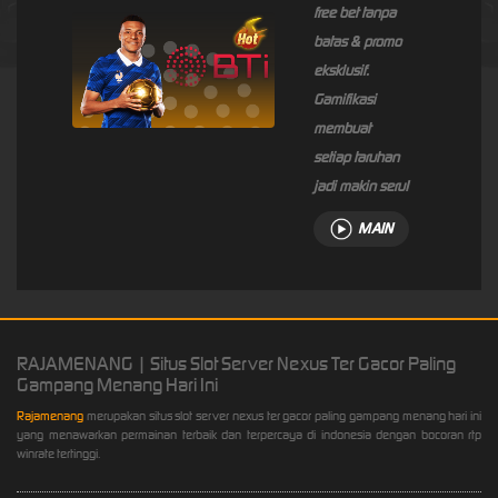
free bet tanpa
batas & promo
eksklusif.
Gamifikasi
membuat
setiap taruhan
jadi makin seru!
MAIN
RAJAMENANG | Situs Slot Server Nexus Ter Gacor Paling
Gampang Menang Hari Ini
Rajamenang
merupakan situs slot server nexus ter gacor paling gampang menang hari ini
yang menawarkan permainan terbaik dan terpercaya di indonesia dengan bocoran rtp
winrate tertinggi.