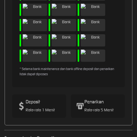
* Selama bank maintenance dan bank offline deposit dan penarikan
tidak dapat diproses
Deposit
Penarikan
Rata-rata 1 Menit
Rata-rata 5 Menit