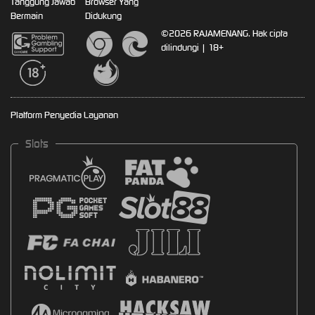
Tanggung Jawab
Browser Yang
Bermain
Didukung
©2026 RAJAMENANG. Hak cipta
dilindungi | 18+
Platform Penyedia Layanan
Slots