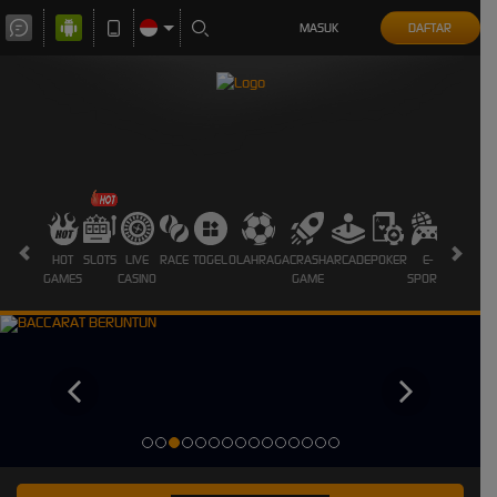
MASUK
DAFTAR
HOT
SLOTS
LIVE
RACE
TOGEL
OLAHRAGA
CRASH
ARCADE
POKER
E-
SABUNG
GAMES
CASINO
GAME
SPORTS
AYAM