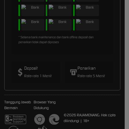
* Selama bank maintenance dan bank offline deposit dan
penarikan tidak dapat diproses
Deposit
Penarikan
Rata-rata 1 Menit
Rata-rata 5 Menit
Tanggung Jawab
Browser Yang
Bermain
Didukung
©2026 RAJAMENANG. Hak cipta
dilindungi | 18+