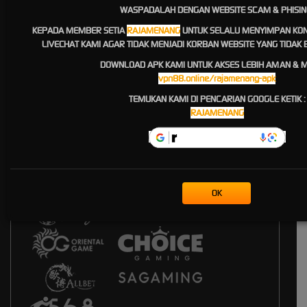
WASPADALAH DENGAN WEBSITE SCAM & PHISIN
KEPADA MEMBER SETIA
RAJAMENANG
UNTUK SELALU MENYIMPAN KON
LIVECHAT KAMI AGAR TIDAK MENJADI KORBAN WEBSITE YANG TIDAK
DOWNLOAD APK KAMI UNTUK AKSES LEBIH AMAN & M
vpn88.online/rajamenang-apk
TEMUKAN KAMI DI PENCARIAN GOOGLE KETIK :
Live Casino
RAJAMENANG
OK