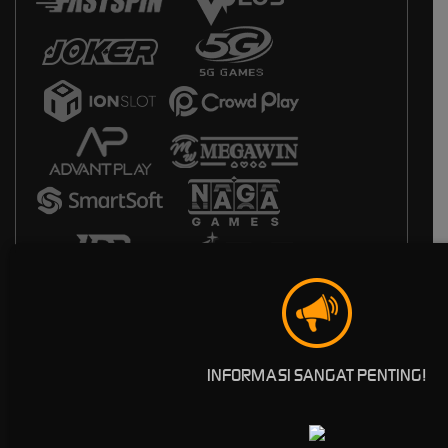
INFORMASI SANGAT PENTING!