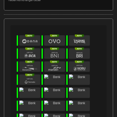
hadiah kemenangan besar