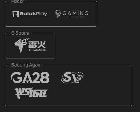
Poker
E-Sports
Sabung Ayam