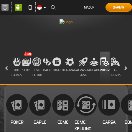
MASUK
DAFTAR
HOT
SLOTS
LIVE
RACE
TOGEL
OLAHRAGA
CRASH
ARCADE
POKER
E-
SABUN
GAMES
CASINO
GAME
SPORTS
AYAM
POKER
GAPLE
CEME
CEME
CAPSA
DOM
KELILING