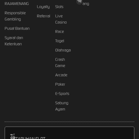
RAJAMENANG
ang
Loyalty
Slots
Responsible
Referral
Live
Gambling
Casino
Pusat Bantuan
Race
Syarat dan
Togel
Ketentuan
Olahraga
Crash
Game
Arcade
Poker
E-Sports
Sabung
Ayam
TARUHAN SLOT