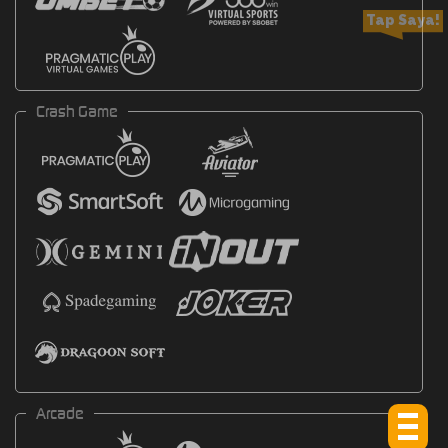
Tap Saya!
Crash Game
Arcade