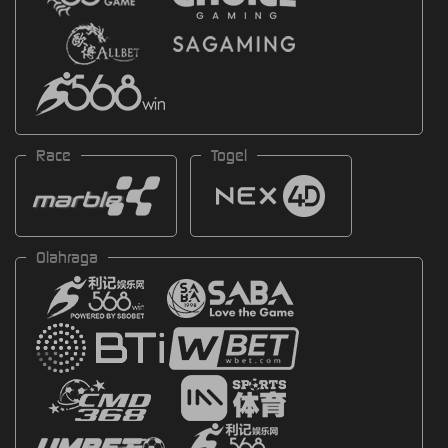
Race
Togel
Olahraga