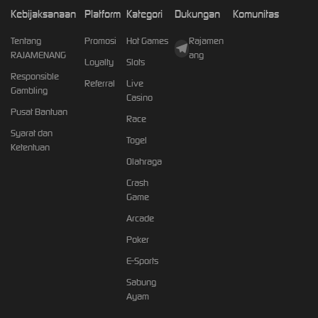
Kebijaksanaan
Platform
Kategori
Dukungan
Komunitas
Tentang
Promosi
Hot Games
Rajamen
RAJAMENANG
ang
Loyalty
Slots
Responsible
Referral
Live
Gambling
Casino
Pusat Bantuan
Race
Syarat dan
Togel
Ketentuan
Olahraga
Crash
Game
Arcade
Poker
E-Sports
Sabung
Ayam