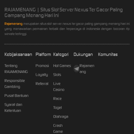
RAJAMENANG | Situs Slot Server Nexus Ter Gacor Paling
Gampang Menang Hari Ini
Rajamenang
merupakan situs slot server nexus ter gacor paling gampang menang hari ini
yang menawarkan permainan terbaik dan terpercaya di indonesia dengan bocoran rtp
winrate tertinggi.
Kebijaksanaan
Platform
Kategori
Dukungan
Komunitas
Tentang
Promosi
Hot Games
Rajamen
RAJAMENANG
ang
Loyalty
Slots
Responsible
Referral
Live
Gambling
Casino
Pusat Bantuan
Race
Syarat dan
Togel
Ketentuan
Olahraga
Crash
Game