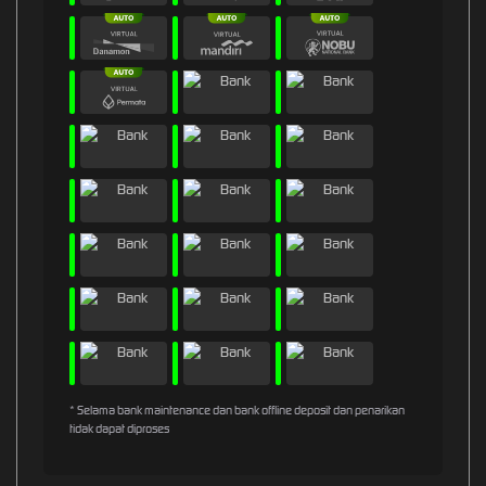
* Selama bank maintenance dan bank offline deposit dan penarikan
tidak dapat diproses