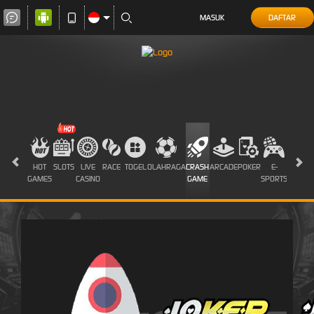
MASUK
DAFTAR
HOT
SLOTS
LIVE
RACE
TOGEL
OLAHRAGA
CRASH
ARCADE
POKER
E-
SABUN
GAMES
CASINO
GAME
SPORTS
AYAM