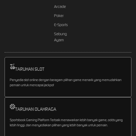
Arcade
Poker
E-Sports
Sabung
Ayam
TARUHAN SLOT
Penyedia slot online dengan beragam pilihan game menarik yang memudahkan
pemain untuk mencapai jackpot
TARUHAN OLAHRAGA
Sportsbook Gaming Platform Terbaik menawarkan lebih banyak game, odds yang
lebih tinggi, dan menyediakan pilihan yang lebih banyak untuk pemain.