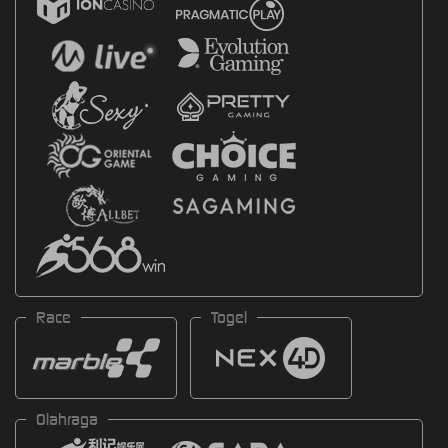
Race
Togel
Olahraga