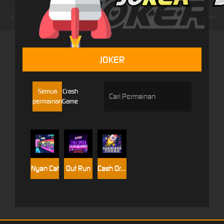
JOKER
Semua
Crash
permainan
Game
Nyan Cat
Out Run
Cash Or Crash