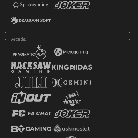
Arcade