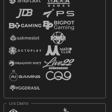
Live Casino