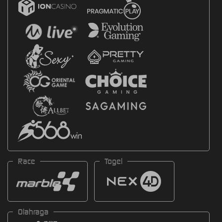
Race
Togel
Olahraga