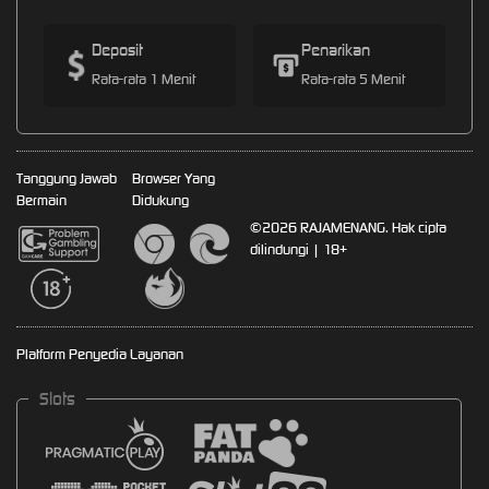
Deposit
Penarikan
Rata-rata 1 Menit
Rata-rata 5 Menit
Tanggung Jawab
Browser Yang
Bermain
Didukung
©2026 RAJAMENANG. Hak cipta
dilindungi | 18+
Platform Penyedia Layanan
Slots