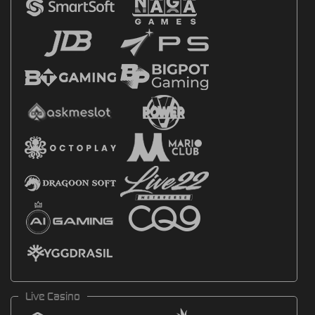
Live Casino