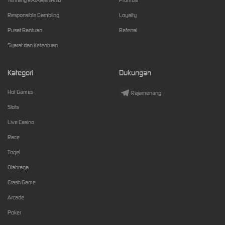
Tentang RAJAMENANG
Promosi
Responsible Gambling
Loyalty
Pusat Bantuan
Referral
Syarat dan Ketentuan
Kategori
Dukungan
Hot Games
Rajamenang
Slots
Live Casino
Race
Togel
Olahraga
Crash Game
Arcade
Poker