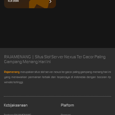
KLIK DISINI
RAJAMENANG | Situs Slot Server Nexus Ter Gacor Paling
Gampang Menang Hari Ini
Rajamenang
merupakan situs slot server nexus ter gacor paling gampang menang hari ini
yang menawarkan permainan terbaik dan terpercaya di indonesia dengan bocoran rtp
winrate tertinggi.
Kebijaksanaan
Platform