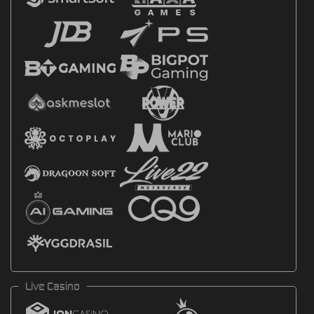
Live Casino