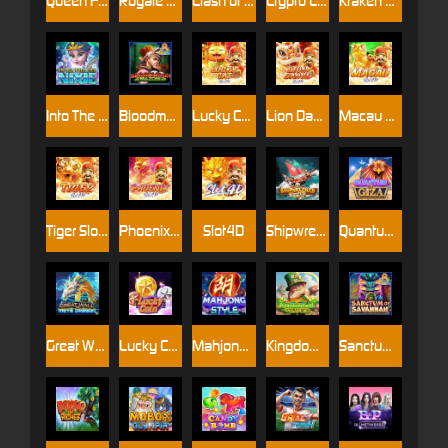
Queen Femida 2
Royale Ace
Clash of Olympus
Crypto Coin
Kraken Queen
Into The Fay: Nixie
Bloodmoon Amazonia
Lucky Cat Slot4D
Lion Dance Slot4D
Macau Slot4D
Tiger Slot4D
Phoenix Slot4D
Slot4D
Shipwrecked Riches
Quantum Of Giza
Great Wall of Meta Dragon
Lucky Coins
Mahjong Style
Kingdom of Luck
Sanctum Of Savanah