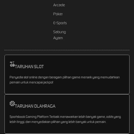
Arcade
Poker
E-Sports
Sabung
Ayam
TARUHAN SLOT
Penyedia slot online dengan beragam pilihan game menarik yang memudahkan
pemain untuk mencapai jackpot
TARUHAN OLAHRAGA
Sportsbook Gaming Platform Terbaik menawarkan lebih banyak game, odds yang
lebih tinggi, dan menyediakan pilihan yang lebih banyak untuk pemain.