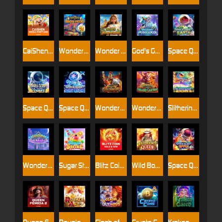
CaiShen Mega Fortune
Wonders of Machu Picchu
Wonder of Hanging Garden
God's Gambit: Poseidon
Space Quest: Earth
Space Quest: Moon
Space Quest: Neptune
Wonders of Colosseum
Wonders of Grand Canyon
Slithering Riches
Wonders of Taj Mahal
Sugar Strike
Blitz Coin: Hold & Win
Wild Bounty Queen
Space Quest: Mars